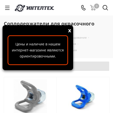
0
Соплодержатели для окрасочного
оборудования
x
ООО "ИнтелТех"
-
Каталог
-
Окрасочное оборудование
-
Комплектующие для окрасочного оборудования
Цены и наличие в нашем
-
интернет-магазине являются
Соплодержатели для окрасочного оборудования
ориентировочными.
Фильтр