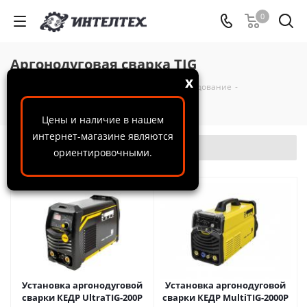
0
Аргонодуговая сварка TIG
x
ООО "ИнтелТех"
-
Каталог
-
Сварочное оборудование
-
Аргонодуговая сварка TIG
Цены и наличие в нашем
интернет-магазине являются
Фильтр
ориентировочными.
Установка аргонодуговой
Установка аргонодуговой
сварки КЕДР UltraTIG-200P
сварки КЕДР MultiTIG-2000P