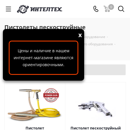
0
Пистолеты пескоструйные
x
ООО "ИнтелТех"
-
Каталог
-
Пескоструйное оборудование
-
Комплектующие и запчасти для пескоструйного оборудования
-
Цены и наличие в нашем
Пистолеты пескоструйные
интернет-магазине являются
ориентировочными.
Фильтр
Пистолет
Пистолет пескоструйный