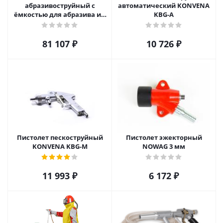
абразивоструйный с
автоматический KONVENA
ёмкостью для абразива и 5
KBG-A
м рукавом сжат. воздуха
CONTRACOR POWER SET
81 107
₽
10 726
₽
Пистолет пескоструйный
Пистолет эжекторный
KONVENA KBG-M
NOWAG 3 мм
11 993
₽
6 172
₽