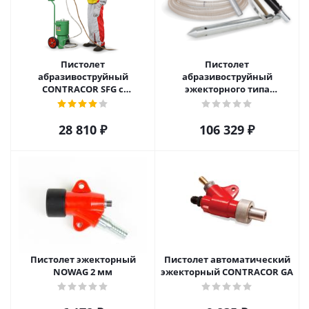
Пистолет
Пистолет
абразивоструйный
абразивоструйный
CONTRACOR SFG с
эжекторного типа
передвижной ёмкостью
CONTRACOR POWER GUN
для абразива
28 810
₽
106 329
₽
Пистолет эжекторный
Пистолет автоматический
NOWAG 2 мм
эжекторный CONTRACOR GA